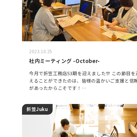
2023.10.25
社内ミーティング -October-
今月で折笠工務店53期を迎えました🎊 この節目を
えることができたのは、皆様の温かいご支援と信
があったからこそです！…
折笠Juku