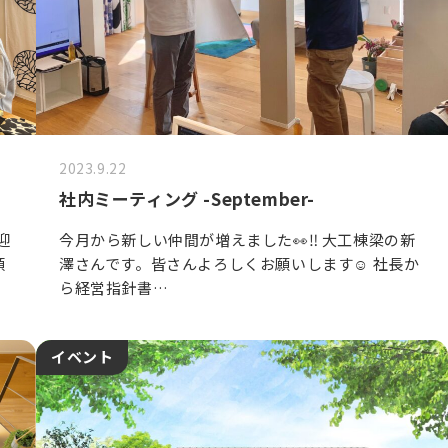
2023.9.22
社内ミーティング -September-
迎
今月から新しい仲間が増えました👀‼️ 大工棟梁の新
頼
澤さんです。皆さんよろしくお願いします☺️ 社長か
ら経営指針書…
イベント