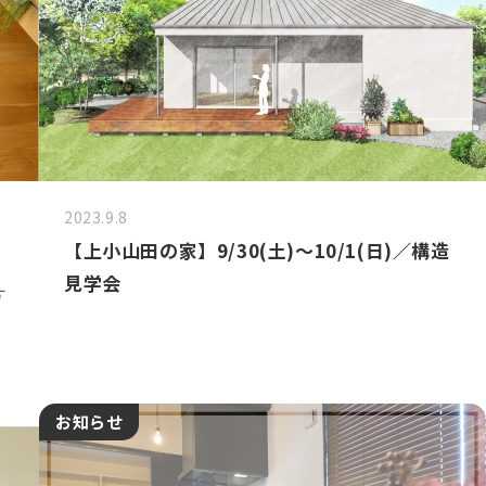
2023.9.8
【上小山田の家】9/30(土)～10/1(日)／構造
見学会
す
。
お知らせ