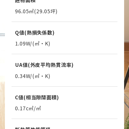
96.05㎡(29.05坪)
Q値(熱損失係数)
1.09W/(㎡・K)
UA値(外皮平均熱貫流率)
0.34W/(㎡・K)
C値(相当隙間面積)
0.17c㎡/㎡