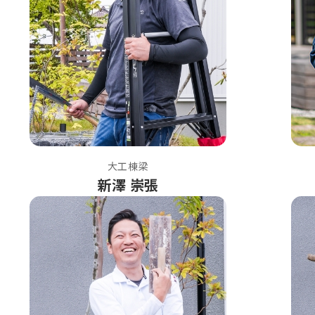
大工棟梁
新澤 崇張