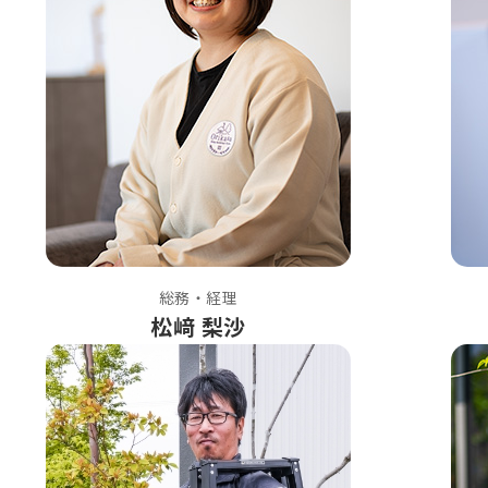
総務・経理
松﨑 梨沙