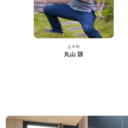
土木部
丸山 諒