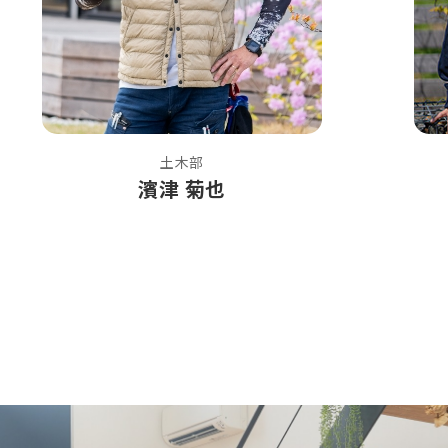
土木部
濱津 菊也