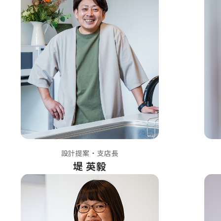
設計提案・支店長
堤 英毅