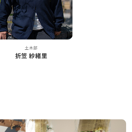
土木部
折笠 紗緒里