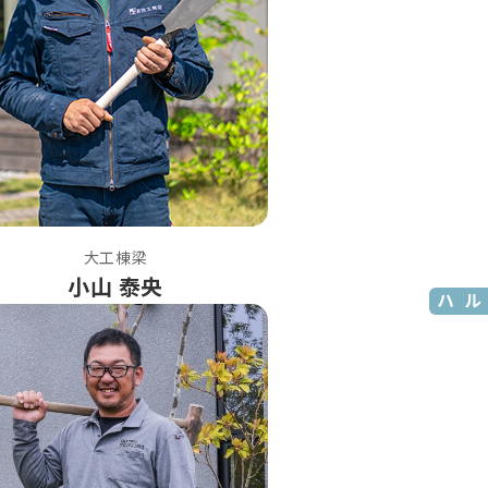
大工棟梁
小山 泰央
モデルハウス