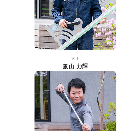
大工
景山 力輝