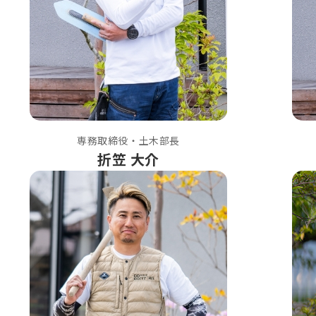
専務取締役・土木部長
折笠 大介