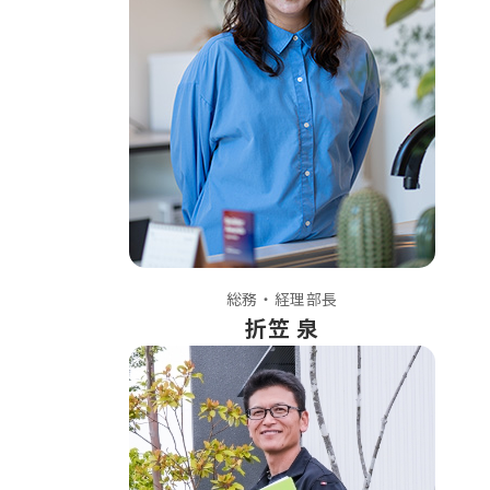
総務・経理部長
折笠 泉