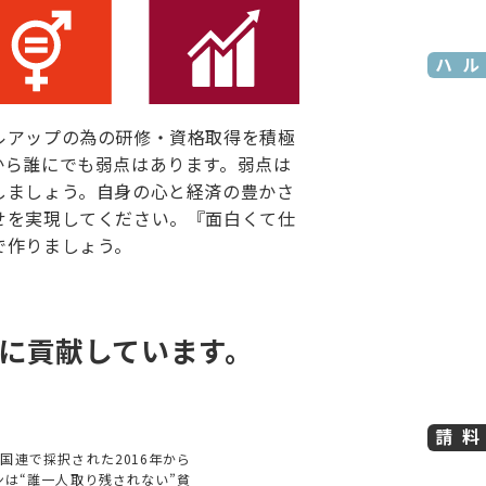
モデルハウス
ルアップの為の研修・資格取得を積極
から誰にでも弱点はあります。弱点は
しましょう。自身の心と経済の豊かさ
せを実現してください。『面白くて仕
で作りましょう。
に
貢献しています。
資料請求
に国連で採択された2016年から
ンは“誰一人取り残されない”貧