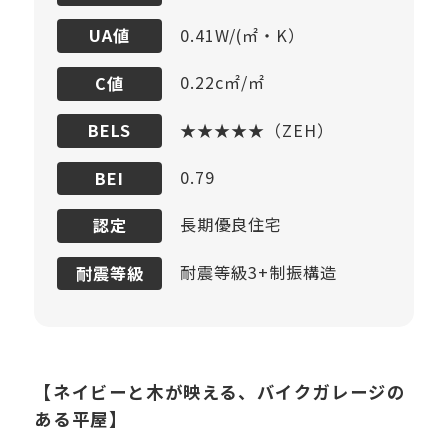
0.41W/(㎡・K）
UA値
0.22c㎡/㎡
C値
★★★★★（ZEH）
BELS
0.79
BEI
長期優良住宅
認定
耐震等級3+制振構造
耐震等級
【ネイビーと木が映える、バイクガレージの
ある平屋】