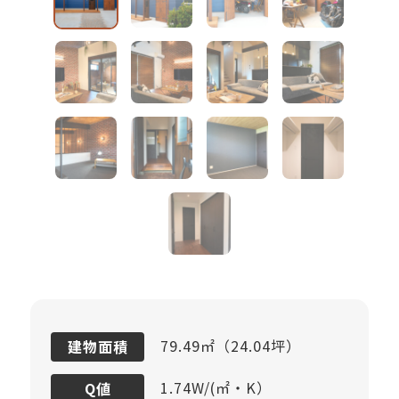
79.49㎡（24.04坪）
建物面積
1.74W/(㎡・K）
Q値