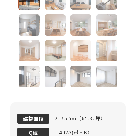
217.75㎡（65.87坪）
建物面積
1.40W/(㎡・K）
Q値