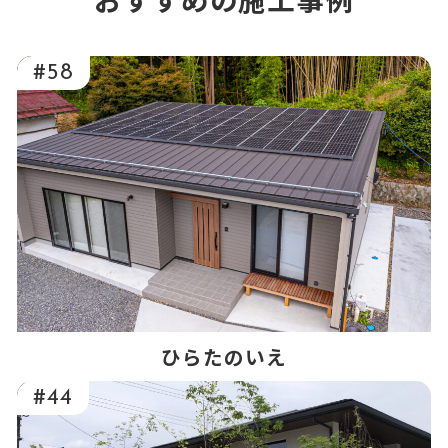
#58
ひらたのいえ
#44