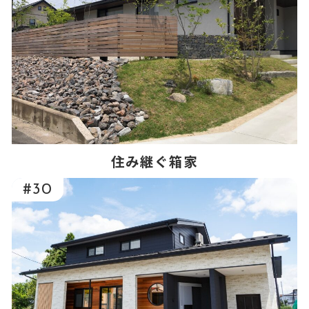
住み継ぐ箱家
#30